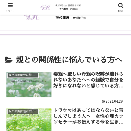
メニュー
検索
親との関係性に悩んでいる方へ
毒親〜厳しい母親の呪縛が離れら
親との関係性に悩んでいる方へ
れないあなたへ〜の経験で自分を
好きになれないと感じている方
へ 女性カウンセラーが経験から
乗り越えてアドバイス
2022.04.29
トラウマはあってはならないと苦
親との関係性に悩んでいる方へ
しんでしまう人へ 女性心理カウ
ンセラーがお伝えする今を生きる
アドバイス