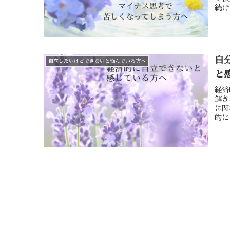
続け
自
自立したいけどできないと悩んでいる方へ
と
経済
解き
に関
的に