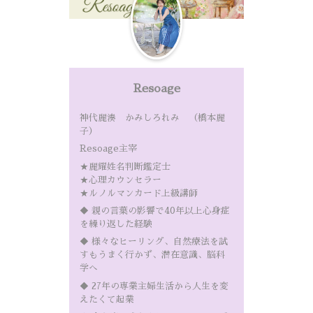
Resoage
神代麗湊 かみしろれみ （橋本麗
子）
Resoage主宰
★麗耀姓名判断鑑定士
★心理カウンセラー
★ルノルマンカード上級講師
◆ 親の言葉の影響で40年以上心身症
を繰り返した経験
◆ 様々なヒーリング、自然療法を試
すもうまく行かず、潜在意識、脳科
学へ
◆ 27年の専業主婦生活から人生を変
えたくて起業