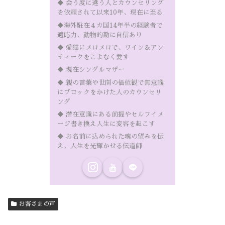
◆ 会う度に違う人とカウンセリング
を依頼されて以来10年、現在に至る
◆海外駐在４カ国14年半の経験者で
適応力、動物的勘に自信あり
◆ 愛猫にメロメロで、ワイン＆アン
ティークをこよなく愛す
◆ 現在シングルマザー
◆ 親の言葉や世間の価値観で無意識
にブロックをかけた人のカウンセリ
ング
◆ 潜在意識にある前提やセルフイメ
ージ書き換え人生に変容を起こす
◆ お名前に込められた魂の望みを伝
え、人生を光輝かせる伝道師
お客さまの声