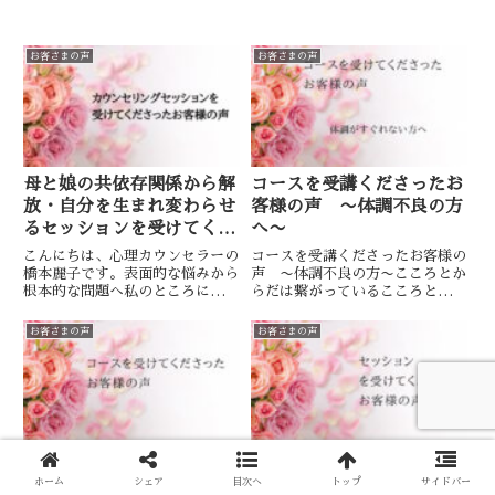
お客さまの声
お客さまの声
母と娘の共依存関係から解
コースを受講くださったお
放・自分を生まれ変わらせ
客様の声 〜体調不良の方
るセッションを受けてくだ
へ〜
さったお客様の声
こんにちは、心理カウンセラーの
コースを受講くださったお客様の
橋本麗子です。表面的な悩みから
声 〜体調不良の方〜こころとか
根本的な問題へ私のところには、
らだは繋がっているこころとから
様々なお悩みを抱えた方がいらっ
だは繋がっているこころとからだ
しゃいます。そのお悩みに関して
は繋がっているというのは、これ
お客さまの声
お客さまの声
表面上の問題をクリアしようとし
までもずっと伝えてきました。
ても根本的な問題解決には至らな
「からだ」の調子が良くないと
いことがほとんどです。なぜな
「こころ」も元気にはなりようが
ら...
なく...
コースをご受講くださった
セッションを受けてくださ
お客様の声 〜自己肯定感
ったお客様の声 〜心が落
ホーム
シェア
目次へ
トップ
サイドバー